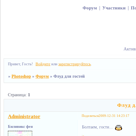
Форум
Участники
П
Актив
Привет, Гость!
Войдите
или
зарегистрируйтесь
.
»
Photoshop
»
Форум
»
Флуд для гостей
Страница:
1
Флуд д
Administrator
Поделиться
2009-12-31 14:23:17
Биливикс фея
Болтаем, гости...